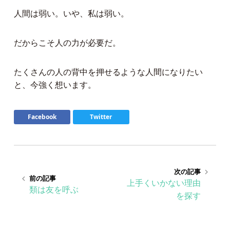
人間は弱い。いや、私は弱い。
だからこそ人の力が必要だ。
たくさんの人の背中を押せるような人間になりたい
と、今強く想います。
Facebook
Twitter
次の記事
keyboard_arrow_right
前の記事
keyboard_arrow_left
上手くいかない理由
類は友を呼ぶ
を探す