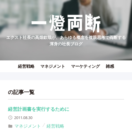
エクスト社長の高畑欽哉が、あらゆる概念を複眼思考で両断する
渾身の社長ブログ
経営戦略
マネジメント
マーケティング
雑感
の記事一覧
経営計画書を実行するために
2011.08.30
マネジメント
経営戦略