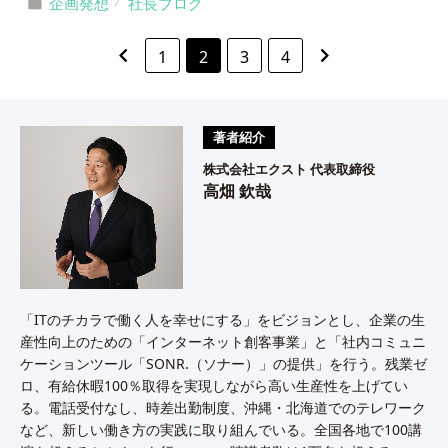
企画発想
社長ブログ
keyboard_arrow_left
keyboard_arrow_right
1
2
3
4
著者紹介
株式会社エクスト 代表取締役
高畑 欽哉
「ITのチカラで働く人を幸せにする」をビジョンとし、企業の生
産性向上のための「インターネット創客事業」と「社内コミュニ
ケーションツール「SONR.（ソナー）」の提供」を行う。残業ゼ
ロ、有給休暇100％取得を実現しながら高い生産性を上げてい
る。電話受付なし、時差出勤制度、沖縄・北海道でのテレワーク
など、新しい働き方の実践に取り組んでいる。全国各地で100講