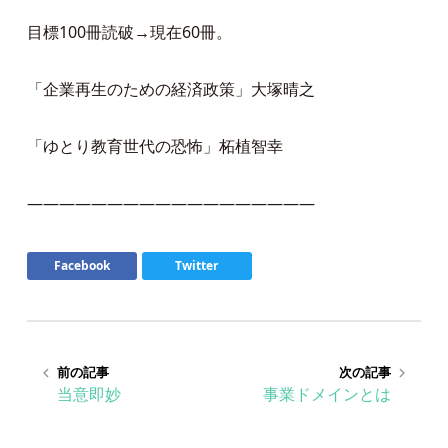
目標100冊読破→現在60冊。
「企業再生のための経済政策」大塚晴之
「ゆとり教育世代の恐怖」柘植智幸
——————————————————
Facebook
Twitter
前の記事
次の記事
keyboard_arrow_left
keyboard_arrow_right
当意即妙
事業ドメインとは