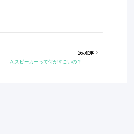
keyboard_arrow_right
次の記事
AIスピーカーって何がすごいの？
Copyright © Kinya Takahata. All rights reserved.