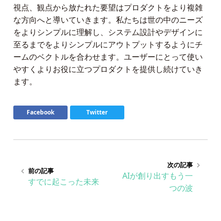
視点、観点から放たれた要望はプロダクトをより複雑
な方向へと導いていきます。私たちは世の中のニーズ
をよりシンプルに理解し、システム設計やデザインに
至るまでをよりシンプルにアウトプットするようにチ
ームのベクトルを合わせます。ユーザーにとって使い
やすくよりお役に立つプロダクトを提供し続けていき
ます。
Facebook
Twitter
次の記事
keyboard_arrow_right
前の記事
keyboard_arrow_left
AIが創り出すもう一
すでに起こった未来
つの波